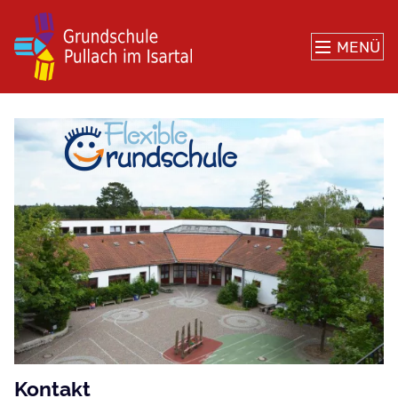
MENÜ
Grundschule
Pullach
im
Isartal
Kontakt