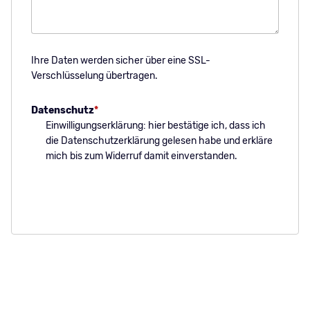
Ihre Daten werden sicher über eine SSL-
Verschlüsselung übertragen.
Pflichtfeld
Datenschutz
*
Einwilligungserklärung: hier bestätige ich, dass ich
die
Datenschutzerklärung
gelesen habe und erkläre
mich bis zum Widerruf damit einverstanden.
Kopie
Absenden
an
mich
senden
© 2026 Grundschule Pullach an der Isar |
Impressum
|