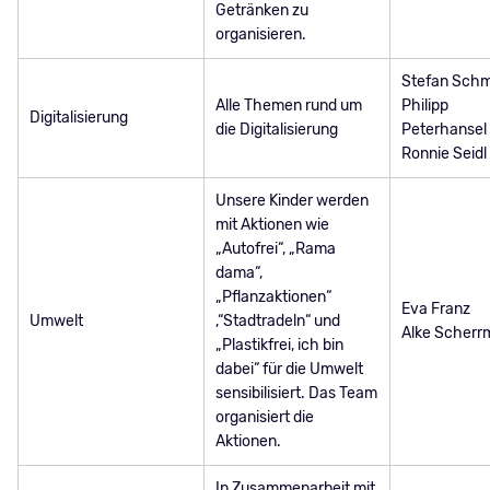
Getränken zu
organisieren.
Stefan Schm
Alle Themen rund um
Philipp
Digitalisierung
die Digitalisierung
Peterhansel
Ronnie Seidl
Unsere Kinder werden
mit Aktionen wie
„Autofrei“, „Rama
dama“,
„Pflanzaktionen“
Eva Franz
Umwelt
,“Stadtradeln“ und
Alke Scherr
„Plastikfrei, ich bin
dabei“ für die Umwelt
sensibilisiert. Das Team
organisiert die
Aktionen.
In Zusammenarbeit mit