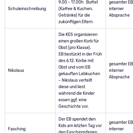
9.00 - 17.00h Buffet
gesamter EB
Schuleinschreibung
(Kaffee & Kuchen,
interner
Getränke) für die
Absprache
zukünftigen Eltern
Die KES organisieren
einen großen Korb für
Obst (pro Klasse).
EB bestückt in der Früh
des 6.12. Körbe mit
gesamter EB
Obst und vom EB
Nikolaus
interner
gekauften Lebkuchen
Absprache
– Nikolaus verteilt
diese und liest
während die Kinder
essen ggf. eine
Geschichte vor.
Der EB spendet den
gesamter EB
Kids am letzten Tag vor
Fasching
interner
den Faschingsferien