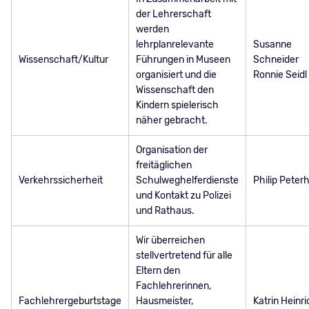
der Lehrerschaft
werden
lehrplanrelevante
Susanne
Wissenschaft/Kultur
Führungen in Museen
Schneider
organisiert und die
Ronnie Seidl
Wissenschaft den
Kindern spielerisch
näher gebracht.
Organisation der
freitäglichen
Verkehrssicherheit
Schulweghelferdienste
Philip Peter
und Kontakt zu Polizei
und Rathaus.
Wir überreichen
stellvertretend für alle
Eltern den
Fachlehrerinnen,
Fachlehrergeburtstage
Hausmeister,
Katrin Heinr