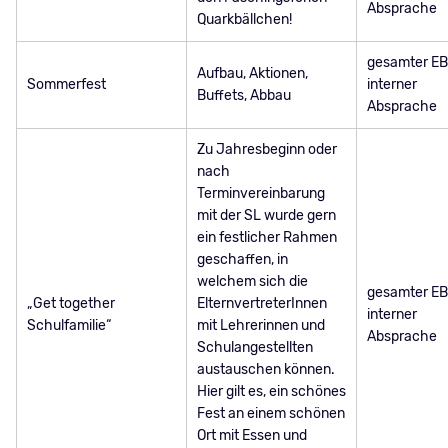
Absprache
Quarkbällchen!
gesamter EB
Aufbau, Aktionen,
Sommerfest
interner
Buffets, Abbau
Absprache
Zu Jahresbeginn oder
nach
Terminvereinbarung
mit der SL wurde gern
ein festlicher Rahmen
geschaffen, in
welchem sich die
gesamter EB
„Get together
ElternvertreterInnen
interner
Schulfamilie“
mit Lehrerinnen und
Absprache
Schulangestellten
austauschen können.
Hier gilt es, ein schönes
Fest an einem schönen
Ort mit Essen und