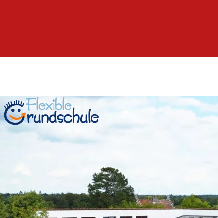
Grundschule
Pullach
im
Isartal