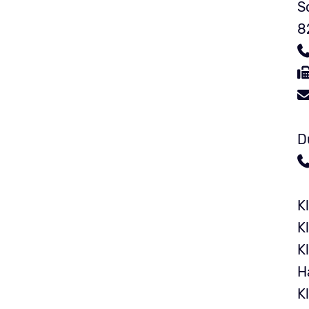
S
8
D
K
K
K
H
K