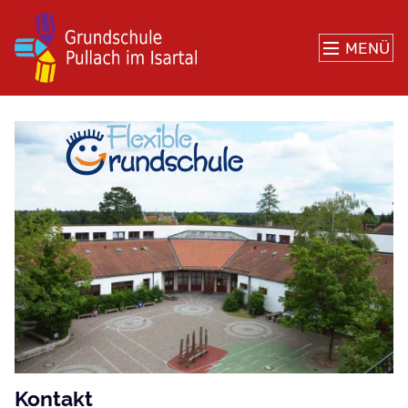
MENÜ
Grundschule
Pullach
im
Isartal
Kontakt